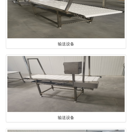
输送设备
输送设备