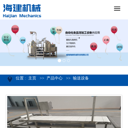
位置 :
主页
>>
产品中心
>>
输送设备