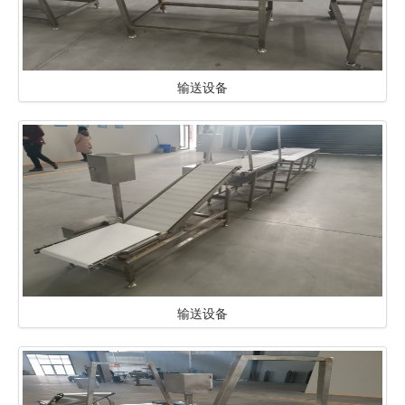
输送设备
输送设备