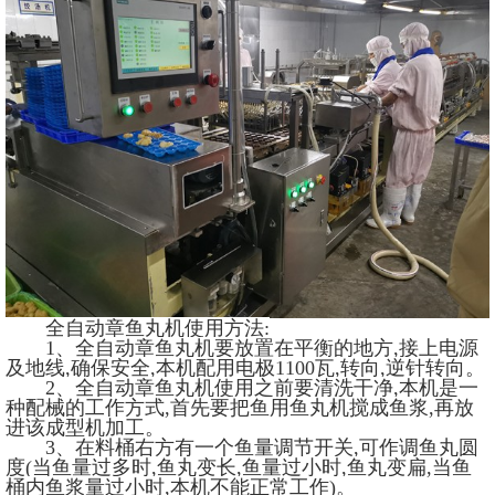
全自动章鱼丸机使用方法:
1、全自动章鱼丸机要放置在平衡的地方,接上电源
及地线,确保安全,本机配用电极1100瓦,转向,逆针转向。
2、全自动章鱼丸机使用之前要清洗干净,本机是一
种配械的工作方式,首先要把鱼用鱼丸机搅成鱼浆,再放
进该成型机加工。
3、在料桶右方有一个鱼量调节开关,可作调鱼丸圆
度(当鱼量过多时,鱼丸变长,鱼量过小时,鱼丸变扁,当鱼
桶内鱼浆量过小时,本机不能正常工作)。